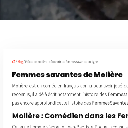
/
Blog
/ Pièces de molière : découvrir les femmes savantes en ligne
Femmes savantes de Molière
Molière
est un comédien français connu pour avoir joué 
reconnus, il a déjà écrit notamment l’histoire des F
emmess
pas encore approfondi cette histoire des
FemmesSavante
Molière : Comédien dans les 
Ce jeune homme s’appelle Jean-Baptiste Poquelin connu sous