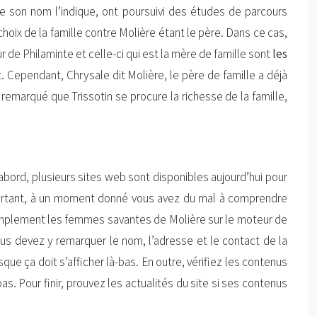
son nom l’indique, ont poursuivi des études de parcours
ix de la famille contre Molière étant le père. Dans ce cas,
ur de Philaminte et celle-ci qui est la mère de famille sont
les
nt. Cependant, Chrysale dit Molière, le père de famille a déjà
 remarqué que Trissotin se procure la richesse de la famille,
abord, plusieurs sites web sont disponibles aujourd’hui pour
Pourtant, à un moment donné vous avez du mal à comprendre
z simplement les femmes savantes de Molière sur le moteur de
ous devez y remarquer le nom, l’adresse et le contact de la
sque ça doit s’afficher là-bas. En outre, vérifiez les contenus
s. Pour finir, prouvez les actualités du site si ses contenus