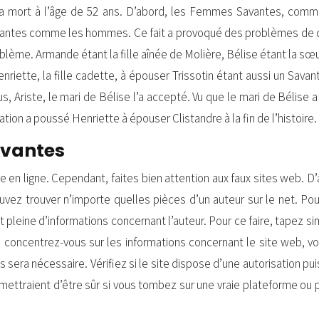
 mort à l’âge de 52 ans. D’abord, les Femmes Savantes, comme 
vantes comme les hommes. Ce fait a provoqué des problèmes de cho
problème. Armande étant la fille aînée de Molière, Bélise étant la sœ
enriette, la fille cadette, à épouser Trissotin étant aussi un Sava
 Ariste, le mari de Bélise l’a accepté. Vu que le mari de Bélise a
ation a poussé Henriette à épouser Clistandre à la fin de l’histoire.
avantes
e en ligne. Cependant, faites bien attention aux faux sites web. D’
ouvez trouver n’importe quelles pièces d’un auteur sur le net. 
e et pleine d’informations concernant l’auteur. Pour ce faire, tape
, concentrez-vous sur les informations concernant le site web, v
 sera nécessaire. Vérifiez si le site dispose d’une autorisation pui
mettraient d’être sûr si vous tombez sur une vraie plateforme ou pa