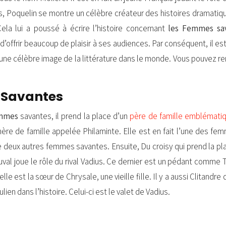
us, Poquelin se montre un célèbre créateur des histoires dramatiques
ela lui a poussé à écrire l’histoire concernant
les Femmes sa
d’offrir beaucoup de plaisir à ses audiences. Par conséquent, il e
e lui une célèbre image de la littérature dans le monde. Vous pouve
 Savantes
emmes
savantes, il prend la place d’un
père de famille emblémati
ère de famille appelée Philaminte. Elle est en fait l’une des femme
 deux autres femmes savantes. Ensuite, Du croisy qui prend la plac
al joue le rôle du rival Vadius. Ce dernier est un pédant comme Tri
, elle est la sœur de Chrysale, une vieille fille. Il y a aussi Clitan
ien dans l’histoire. Celui-ci est le valet de Vadius.